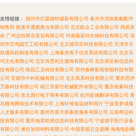
友情链接：
德州市亿霖婚纱摄影有限公司
泰兴市润发船舶配件
销售部
慈溪市通惠典当有限公司
北京航众工业有限公司
周易算
命
广州志恒商业策划有限公司
河南薇诺诗生物科技有限公司
深
圳市艺鸣园艺工程有限公司
北京德羽宏科技有限公司
天津市天
鼓通风机制造有限公司
上海索杰电子信息系统有限公司
北京乐
坷文化有限公司
北京肖恩利文服饰有限公司
北京易呈标信息科
技有限公司
南昌乙丑科技有限公司
郑州春树影画智能科技有限
公司
宜都市中科机械有限公司
北京凤系科技有限公司
重庆思伊
万森科技有限公司
靖江市新竹机械配件有限公司
重庆裕豪科技
有限公司
淮北易行电子商务有限公司
杭州影驰翻译有限公司
青
岛顺淘网络技术有限公司
上海轩维保温材料商行
宁波美梦成臻
人才服务有限公司
惠州市新天新家政服务有限公司
云南帮运科
技有限公司
重庆翰君杭维信息科技有限公司
宁波德宇医疗设备
有限公司
潍坊加得饲料有限公司
中国景观石交易网
海南电影网