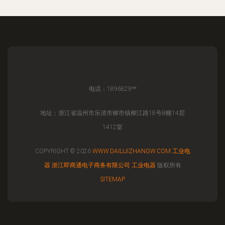
电话：1896829**
地址：浙江省温州市乐清市柳市镇柳江路18号B幢14层
1412室
COPYRIGHT © 2026
WWW.DAILIJIZHANGW.COM
工业电
器
浙江即商通电子商务有限公司
工业电器
版权所有
SITEMAP