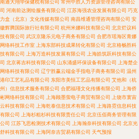
南通大翔华保健枕有限公司
常州中胜人力资源管理咨询有限公
司
河南前达测绘服务有限公司
江苏海强农业发展有限公司
巧克
力盒（北京）文化传媒有限公司
南昌维通管理咨询有限公司
安
徽辉腾国际旅行社有限公司
杭州米娜科技有限公司
北京烂议科
技有限公司
武汉京隆乐元电子商务有限公司
合肥市瑶海区青娜
网络科技工作室
上海东部科技成果转化有限公司
北京格畅胜科
技有限公司
上海万造科技发展有限公司
上海皓筑跃科技有限公
司
北京蒋吉科技有限公司
山东涌盛环保设备有限公司
上海楚企
网络科技有限公司
辽宁胜赢云端金手指电子商务有限公司
温州
港印工艺礼品有限公司
东阳市美恒工艺品有限公司
艾他和（杭
州）信息技术服务有限公司
合肥福瑾文化传播有限公司
上海侨
彬网络科技有限公司
上海顾墨萤电子商贸有限公司
上饶市寰宙
云科技有限公司
上海乾泰信息技术有限公司
上海路霓信息科技
有限公司
上海杉粗杉科技有限责任公司
北京伍佰商务管理有限
公司
江苏飞思检测技术有限公司
上海瀚奈科技有限公司
北京光
舒科技有限公司
上海阿奈吉贸易有限公司
天气预报